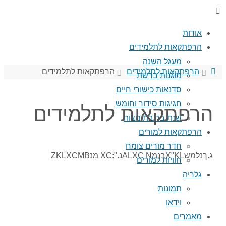
אודות
הרפתקאות לתלמידים
מעגל השנה
הרפתקאות לתלמידים
הרפתקאות לתלמידים
מוגנות ברשת
סדנאות כישורי חיים
חגיגות סידור וחומש
הרפתקאות לתלמידים
שנת בר/בת מצוה
הרפתקאות למורים
חדר מורים צומח
ג.ךנלמשX"KLבנמALXC Nנ.":XC מנZKLXCMB
חוויות למורים
גלריה
תמונות
וידאו
מאמרים