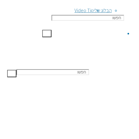
הבלוג שלי
Video Tip
חגי גלנט
חיפוש באתר
ירושלים, ישראל
054-7222336
chaggay1@gmail.com
א׳-ה׳: 08:00-17:00
ו׳ וערבי חג 08:00-13:00