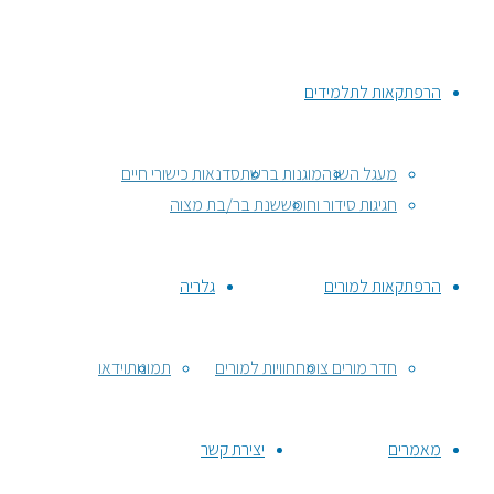
הרפתקאות לתלמידים
מעגל השנה
מוגנות ברשת
סדנאות כישורי חיים
חגיגות סידור וחומש
שנת בר/בת מצוה
הרפתקאות למורים
גלריה
חדר מורים צומח
חוויות למורים
תמונות
וידאו
מאמרים
יצירת קשר