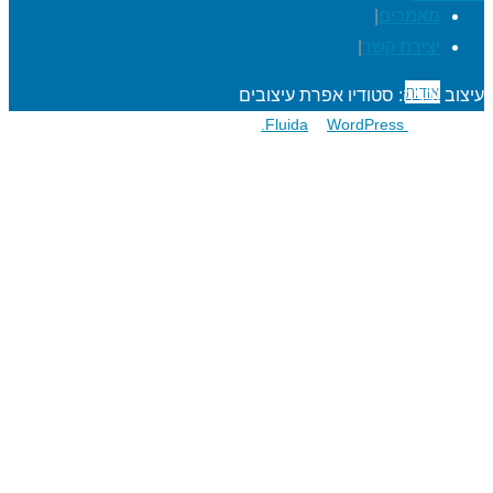
מאמרים
|
יצירת קשר
|
אודות
עיצוב ובניה: סטודיו אפרת עיצובים
פועל על גבי
Fluida
WordPress.
&
הרפתקאות לתלמידים
מעגל השנה
מוגנות ברשת
סדנאות כישורי חיים
חגיגות סידור וחומש
שנת בר/בת מצוה