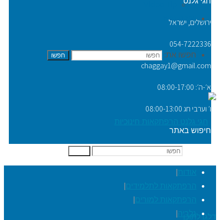
חגי גלנט
Video Tip
יצירת קשר
ירושלים, ישראל
054-7222336
חפשו את:
חפשו
chaggay1@gmail.com
א׳-ה׳: 08:00-17:00
ו׳ וערבי חג 08:00-13:00
חיפוש באתר
חפשו את:
חפשו
אודות
|
הרפתקאות לתלמידים
|
הרפתקאות למורים
|
גלריה
|
דלגו לתוכן