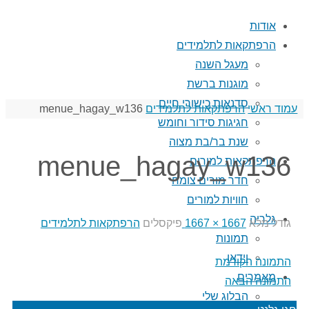
אודות
הרפתקאות לתלמידים
מעגל השנה
מוגנות ברשת
סדנאות כישורי חיים
עמוד ראשי
הרפתקאות לתלמידים
menue_hagay_w136
חגיגות סידור וחומש
שנת בר/בת מצוה
menue_hagay_w136
הרפתקאות למורים
חדר מורים צומח
חוויות למורים
גלריה
גודל מלא
1667 × 1667
פיקסלים
הרפתקאות לתלמידים
תמונות
וידאו
התמונה הקודמת
מאמרים
התמונה הבאה
הבלוג שלי