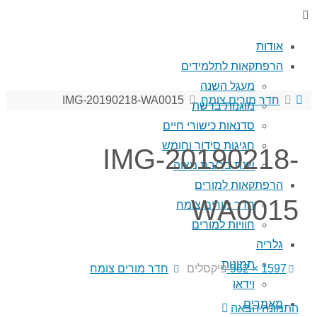
אודות
הרפתקאות לתלמידים
מעגל השנה
עמוד
חדר מורים צומח
IMG-20190218-WA0015
מוגנות ברשת
ראשי
סדנאות כישורי חיים
חגיגות סידור וחומש
IMG-20190218-
שנת בר/בת מצוה
הרפתקאות למורים
WA0015
חדר מורים צומח
חוויות למורים
גלריה
תמונות
גודל
1597 × 962
פיקסלים
חדר מורים צומח
וידאו
מלא
מאמרים
התמונה הבאה