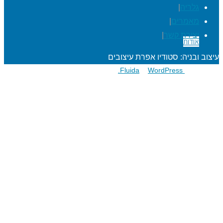
גלריה
|
דלגו
מאמרים
|
לתוכן
יצירת קשר
|
אודות
עיצוב ובניה: סטודיו אפרת עיצובים
פועל על גבי
Fluida
WordPress.
&
הרפתקאות לתלמידים
מעגל השנה
מוגנות ברשת
סדנאות כישורי חיים
חגיגות סידור וחומש
שנת בר/בת מצוה