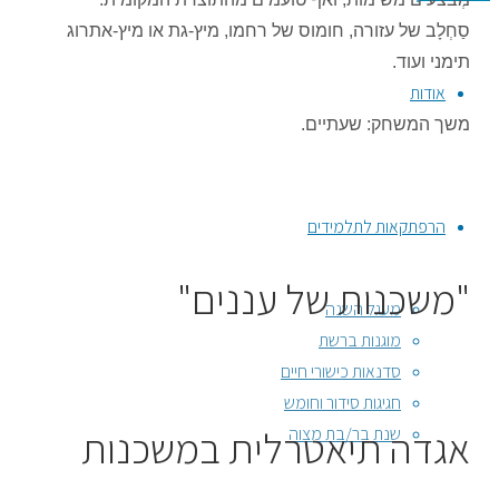
סַחְלָב של עזורה, חומוס של רחמו, מיץ-גת או מיץ-אתרוג
תימני ועוד.
אודות
משך המשחק: שעתיים.
הרפתקאות לתלמידים
"משכנות של עננים"
מעגל השנה
מוגנות ברשת
סדנאות כישורי חיים
חגיגות סידור וחומש
אגדה תיאטרלית במשכנות
שנת בר/בת מצוה