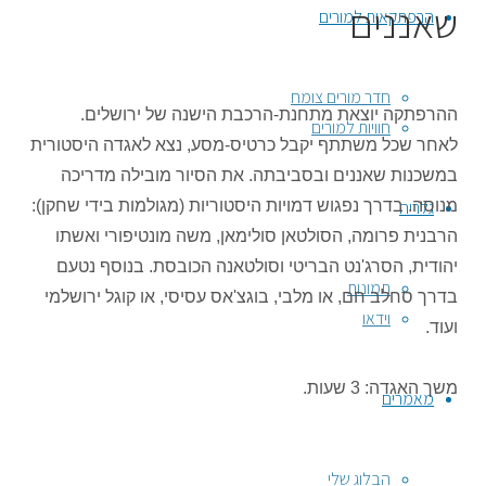
שאננים
הרפתקאות למורים
חדר מורים צומח
ההרפתקה יוצאת מתחנת-הרכבת הישנה של ירושלים.
חוויות למורים
לאחר שכל משתתף יקבל כרטיס-מסע, נצא לאגדה היסטורית
במשכנות שאננים ובסביבתה. את הסיור מובילה מדריכה
גלריה
מנוסה. בדרך נפגוש דמויות היסטוריות (מגולמות בידי שחקן):
הרבנית פרומה, הסולטאן סולימאן, משה מונטיפורי ואשתו
יהודית, הסרג'נט הבריטי וסולטאנה הכובסת. בנוסף נטעם
תמונות
בדרך סחלב חם, או מלבי, בוגצ'אס עסיסי, או קוגל ירושלמי
וידאו
ועוד.
משך האגדה: 3 שעות.
מאמרים
הבלוג שלי