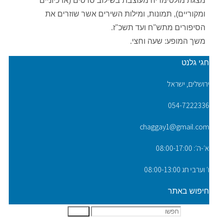
מצגת מולטימדיה מעוצבת בשילוב סרטים (ארכיוניים
ומקוריים), תמונות, ומילות השירים אשר שוזרים את
הסיפורים מתש"ח ועד תשכ"ז.
משך המופע: שעה וחצי.
חגי גלנט
ירושלים, ישראל
054-7222336
chaggay1@gmail.com
א׳-ה׳: 08:00-17:00
ו׳ וערבי חג 08:00-13:00
חיפוש באתר
חפשו את:
חפשו