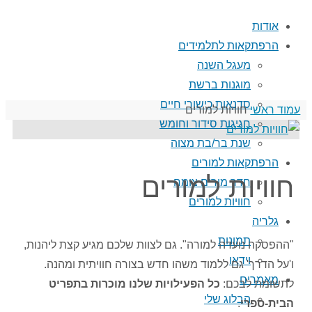
אודות
הרפתקאות לתלמידים
מעגל השנה
מוגנות ברשת
סדנאות כישורי חיים
עמוד ראשי
חוויות למורים
חגיגות סידור וחומש
שנת בר/בת מצוה
הרפתקאות למורים
חוויות למורים
חדר מורים צומח
חוויות למורים
גלריה
תמונות
"ההפסקה נועדה למורה". גם לצוות שלכם מגיע קצת ליהנות,
וידאו
ו'על הדרך' גם ללמוד משהו חדש בצורה חוויתית ומהנה.
מאמרים
לתשומת לבכם:
כל הפעילויות שלנו מוכרות בתפריט
הבלוג שלי
הבית-ספרי
.