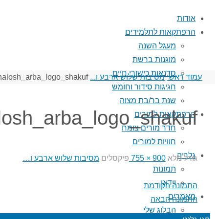
אודות
הרפתקאות לתלמידים
מעגל השנה
מוגנות ברשת
סדנאות כישורי חיים
עמוד ראשי
מסיבות שלוש ארבע ו...
halosh_arba_logo_shakuf
חגיגות סידור וחומש
שנת בר/בת מצוה
losh_arba_logo_shakuf
הרפתקאות למורים
חדר מורים צומח
חוויות למורים
גלריה
גודל מלא
900 × 755
פיקסלים
מסיבות שלוש ארבע ו…
תמונות
וידאו
התמונה הקודמת
מאמרים
התמונה הבאה
הבלוג שלי