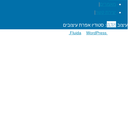
מאמרים
|
יצירת קשר
|
אודות
עיצוב ובניה: סטודיו אפרת עיצובים
פועל על גבי
Fluida
WordPress.
&
הרפתקאות לתלמידים
מעגל השנה
מוגנות ברשת
סדנאות כישורי חיים
חגיגות סידור וחומש
שנת בר/בת מצוה