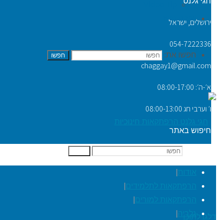
חגי גלנט
Video Tip
יצירת קשר
ירושלים, ישראל
054-7222336
חפשו את:
חפשו
chaggay1@gmail.com
א׳-ה׳: 08:00-17:00
ו׳ וערבי חג 08:00-13:00
חיפוש באתר
חפשו את:
חפשו
אודות
|
הרפתקאות לתלמידים
|
הרפתקאות למורים
|
גלריה
|
דלגו לתוכן