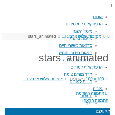
אודות
הרפתקאות לתלמידים
מעגל השנה
עמוד
מסיבות שלוש ארבע ו...
stars_animated
מוגנות ברשת
ראשי
סדנאות כישורי חיים
חגיגות סידור וחומש
stars_animated
שנת בר/בת מצוה
הרפתקאות למורים
חדר מורים צומח
גודל
100 × 100
פיקסלים
מסיבות שלוש ארבע ו…
חוויות למורים
מלא
גלריה
התמונה הקודמת
תמונות
התמונה הבאה
וידאו
מאמרים
חגי גלנט