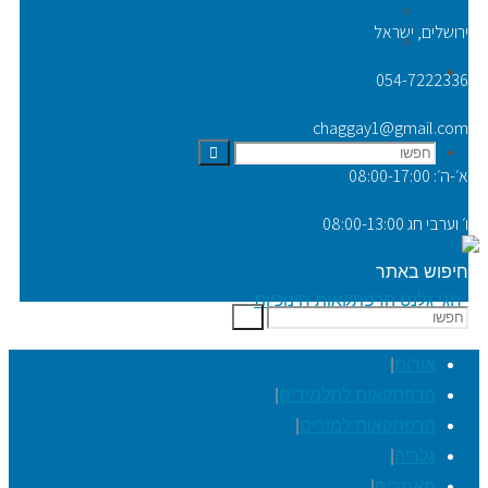
הבלוג שלי
ירושלים, ישראל
Video Tip
יצירת קשר
054-7222336
chaggay1@gmail.com
חפשו
חפשו
א׳-ה׳: 08:00-17:00
ו׳ וערבי חג 08:00-13:00
חיפוש באתר
את:
חפשו
חפשו
את:
אודות
|
הרפתקאות לתלמידים
|
הרפתקאות למורים
|
גלריה
|
מאמרים
|