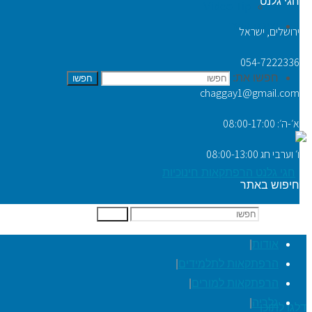
חגי גלנט
Video Tip
יצירת קשר
ירושלים, ישראל
054-7222336
חפשו את:
חפשו
chaggay1@gmail.com
א׳-ה׳: 08:00-17:00
ו׳ וערבי חג 08:00-13:00
חיפוש באתר
חפשו את:
חפשו
אודות
|
הרפתקאות לתלמידים
|
הרפתקאות למורים
|
גלריה
|
דלגו לתוכן