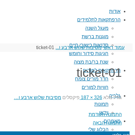
אודות
הרפתקאות לתלמידים
מעגל השנה
מוגנות ברשת
סדנאות כישורי חיים
עמוד ראשי
מסיבות שלוש ארבע ו...
ticket-01
חגיגות סידור וחומש
שנת בר/בת מצוה
ticket-01
הרפתקאות למורים
חדר מורים צומח
חוויות למורים
גלריה
גודל מלא
326 × 187
פיקסלים
מסיבות שלוש ארבע ו…
תמונות
וידאו
התמונה הקודמת
מאמרים
התמונה הבאה
הבלוג שלי