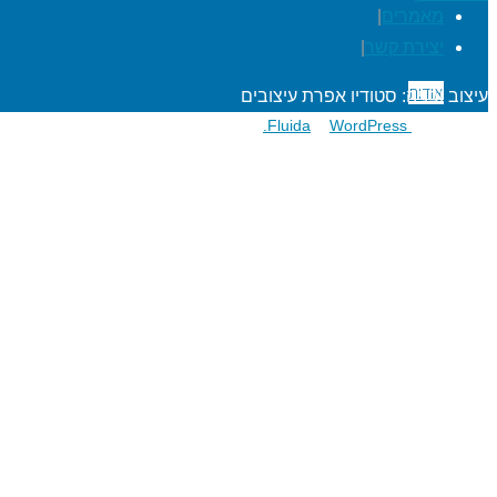
מאמרים
|
יצירת קשר
|
אודות
עיצוב ובניה: סטודיו אפרת עיצובים
פועל על גבי
Fluida
WordPress.
&
הרפתקאות לתלמידים
מעגל השנה
מוגנות ברשת
סדנאות כישורי חיים
חגיגות סידור וחומש
שנת בר/בת מצוה