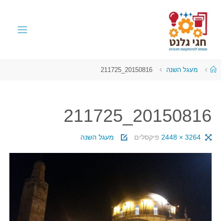
מעגל השנה
20150816_211725
20150816_211725
3264 × 2448
פיקסלים
מעגל השנה