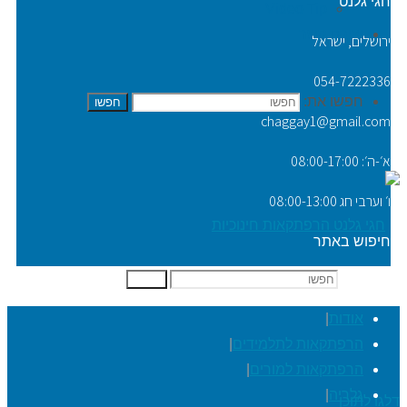
חגי גלנט
Video Tip
יצירת קשר
ירושלים, ישראל
054-7222336
חפשו את:
חפשו
chaggay1@gmail.com
א׳-ה׳: 08:00-17:00
ו׳ וערבי חג 08:00-13:00
חיפוש באתר
חפשו את:
חפשו
אודות
|
הרפתקאות לתלמידים
|
הרפתקאות למורים
|
גלריה
|
דלגו לתוכן