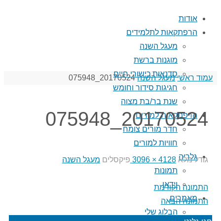
אודות
הרפתקאות לתלמידים
מעגל השנה
מוגנות ברשת
סדנאות כישורי חיים
עמוד ראשי
מעגל השנה
20170524_075948
חגיגות סידור וחומש
שנת בר/בת מצוה
20170524_075948
הרפתקאות למורים
חדר מורים צומח
חוויות למורים
גלריה
גודל מלא
4128 × 3096
פיקסלים
מעגל השנה
תמונות
וידאו
התמונה הקודמת
מאמרים
התמונה הבאה
הבלוג שלי