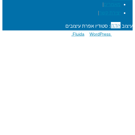
מאמרים
|
יצירת קשר
|
אודות
עיצוב ובניה: סטודיו אפרת עיצובים
פועל על גבי
Fluida
WordPress.
&
הרפתקאות לתלמידים
מעגל השנה
מוגנות ברשת
סדנאות כישורי חיים
חגיגות סידור וחומש
שנת בר/בת מצוה