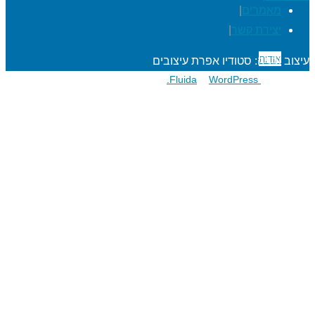
מאמרים
|
יצירת קשר
|
אודות
עיצוב ובניה: סטודיו אפרת עיצובים
פועל על גבי
Fluida
WordPress.
&
הרפתקאות לתלמידים
מעגל השנה
מוגנות ברשת
סדנאות כישורי חיים
חגיגות סידור וחומש
שנת בר/בת מצוה