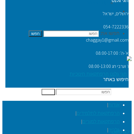
חגי גלנט
Video Tip
יצירת קשר
ירושלים, ישראל
054-7222336
חפשו את:
חפשו
chaggay1@gmail.com
א׳-ה׳: 08:00-17:00
ו׳ וערבי חג 08:00-13:00
חיפוש באתר
חפשו את:
חפשו
אודות
|
הרפתקאות לתלמידים
|
הרפתקאות למורים
|
גלריה
|
דלגו לתוכן