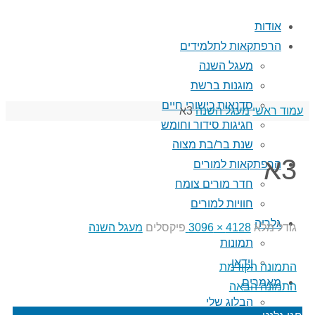
אודות
הרפתקאות לתלמידים
מעגל השנה
מוגנות ברשת
סדנאות כישורי חיים
עמוד ראשי
מעגל השנה
3א
חגיגות סידור וחומש
שנת בר/בת מצוה
3א
הרפתקאות למורים
חדר מורים צומח
חוויות למורים
גלריה
גודל מלא
4128 × 3096
פיקסלים
מעגל השנה
תמונות
וידאו
התמונה הקודמת
מאמרים
התמונה הבאה
הבלוג שלי