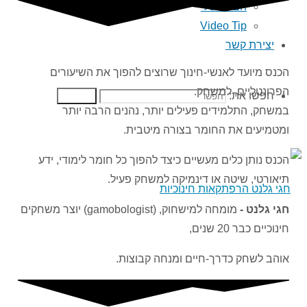
הבלוג שלי
Video Tip
יצירת קשר
‬הפרונטליים‭,‬ למשחק‭.‬
חפשו את:
חפשו
במשחק‭,‬ התלמידים‭ ‬פעילים‭ ‬יותר, ‬נהנים‭ ‬הרבה‭ ‬יותר
‬ומטמיעים‭ ‬את‭ ‬החומר‭ ‬בצורה‭ ‬מיטבית‭.‬
‬תיאורטי‭,‬ שיטה‭ ‬או‭ ‬דינמיקה‭ ‬למשחק‭ ‬פעיל‭.‬
חגי‭ ‬גלנט‭ -‬
‭ ‬
מומחה‭ ‬למישחוק,‭ (‬
gamobologist
‬חינוכיים‭ ‬כבר‭ ‬20‭ ‬שנים‭,‬
אוהב‭ ‬לשחק‭ ‬כדרך‭-‬חיים‭ ‬ומנחה‭ ‬קבוצות‭.‬