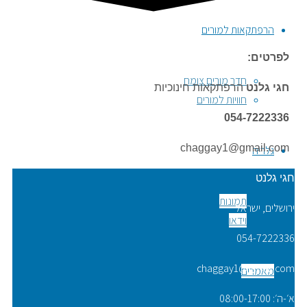
הרפתקאות למורים
לפרטים‭:‬
חדר מורים צומח
חגי‭ ‬גלנט‭ ‬
הרפתקאות‭ ‬חינוכיות
חוויות למורים
‭ ‬
054-7222336
chaggay1@gmail.com
גלריה
חגי גלנט
תמונות
ירושלים, ישראל
וידאו
054-7222336
chaggay1@gmail.com
מאמרים
א׳-ה׳: 08:00-17:00