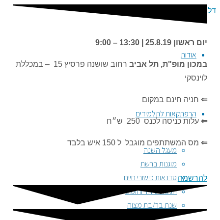
דלגו לתוכן
יום‭ ‬ראשון
25.8.19‭
|
‬9:00‭ – ‬13:30
אודות
במכון‭ ‬מופ‭"‬ת‭,
‬ תל‭ ‬אביב
‬לוינסקי‭
⇐
חניה‭ ‬חינם‭ ‬במקום
הרפתקאות לתלמידים
⇐
עלות‭ ‬כניסה לכנס 250 ש״ח
⇐
מס‭ ‬המשתתפים‭ ‬מוגבל‭ ‬ ל 150 איש בלבד
מעגל השנה
מוגנות ברשת
סדנאות כישורי חיים
להרשמה
חגיגות סידור וחומש
שנת בר/בת מצוה