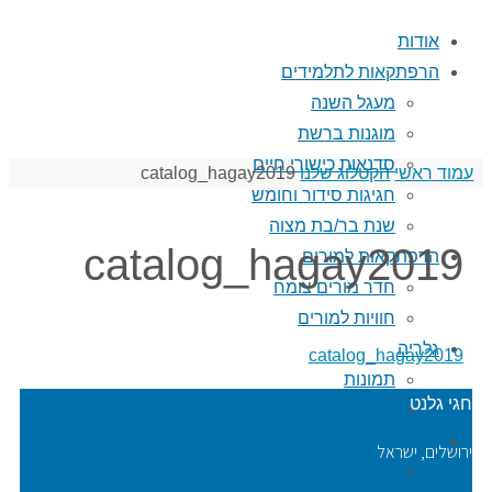
אודות
הרפתקאות לתלמידים
מעגל השנה
מוגנות ברשת
סדנאות כישורי חיים
עמוד ראשי
הקטלוג שלנו
catalog_hagay2019
חגיגות סידור וחומש
שנת בר/בת מצוה
catalog_hagay2019
הרפתקאות למורים
חדר מורים צומח
חוויות למורים
גלריה
catalog_hagay2019
תמונות
חגי גלנט
וידאו
מאמרים
ירושלים, ישראל
הבלוג שלי