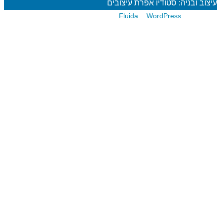
עיצוב ובניה: סטודיו אפרת עיצובים
פועל על גבי
Fluida
WordPress.
&
אודות
הרפתקאות לתלמידים
מעגל השנה
מוגנות ברשת
סדנאות כישורי חיים
חגיגות סידור וחומש
שנת בר/בת מצוה