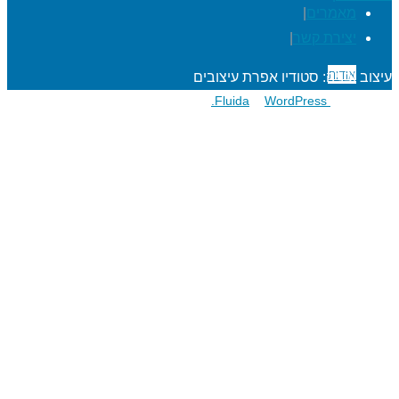
מאמרים
|
יצירת קשר
|
אודות
עיצוב ובניה: סטודיו אפרת עיצובים
פועל על גבי
Fluida
WordPress.
&
הרפתקאות לתלמידים
מעגל השנה
מוגנות ברשת
סדנאות כישורי חיים
חגיגות סידור וחומש
שנת בר/בת מצוה