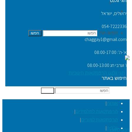
חגי גלנט
Video Tip
יצירת קשר
ירושלים, ישראל
054-7222336
חפשו את:
חפשו
chaggay1@gmail.com
א׳-ה׳: 08:00-17:00
ו׳ וערבי חג 08:00-13:00
חיפוש באתר
חפשו את:
חפשו
אודות
|
הרפתקאות לתלמידים
|
הרפתקאות למורים
|
גלריה
|
דלגו לתוכן