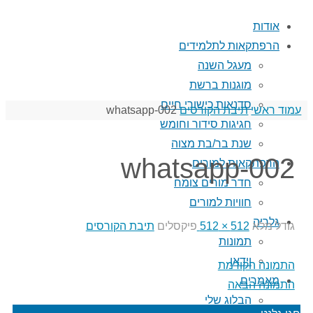
אודות
הרפתקאות לתלמידים
מעגל השנה
מוגנות ברשת
סדנאות כישורי חיים
עמוד ראשי
תיבת הקורסים
002-whatsapp
חגיגות סידור וחומש
שנת בר/בת מצוה
002-whatsapp
הרפתקאות למורים
חדר מורים צומח
חוויות למורים
גלריה
גודל מלא
512 × 512
פיקסלים
תיבת הקורסים
תמונות
וידאו
התמונה הקודמת
מאמרים
התמונה הבאה
הבלוג שלי