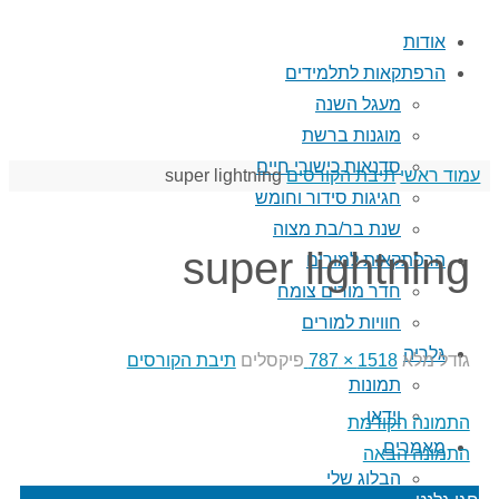
אודות
הרפתקאות לתלמידים
מעגל השנה
מוגנות ברשת
סדנאות כישורי חיים
עמוד ראשי
תיבת הקורסים
super lightning
חגיגות סידור וחומש
שנת בר/בת מצוה
super lightning
הרפתקאות למורים
חדר מורים צומח
חוויות למורים
גלריה
גודל מלא
1518 × 787
פיקסלים
תיבת הקורסים
תמונות
וידאו
התמונה הקודמת
מאמרים
התמונה הבאה
הבלוג שלי