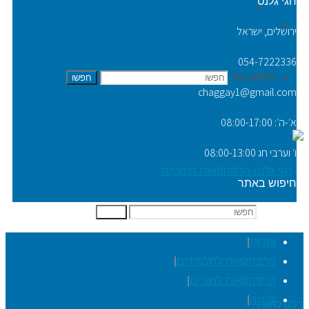
חגי גלנט
Video Tip
יצירת קשר
ירושלים, ישראל
054-7222336
חפשו את:
חפשו
chaggay1@gmail.com
א׳-ה׳: 08:00-17:00
ו׳ וערבי חג 08:00-13:00
חיפוש באתר
חפשו את:
חפשו
אודות
|
הרפתקאות לתלמידים
|
הרפתקאות למורים
|
גלריה
|
דלגו לתוכן