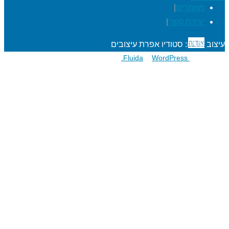
מאמרים
|
יצירת קשר
|
אודות
עיצוב ובניה: סטודיו אפרת עיצובים
פועל על גבי
Fluida
WordPress.
&
הרפתקאות לתלמידים
מעגל השנה
מוגנות ברשת
סדנאות כישורי חיים
חגיגות סידור וחומש
שנת בר/בת מצוה