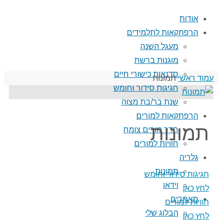
אודות
הרפתקאות לתלמידים
מעגל השנה
מוגנות ברשת
סדנאות כישורי חיים
עמוד ראשי
תמונות
חגיגות סידור וחומש
שנת בר/בת מצוה
הרפתקאות למורים
תמונות
חדר מורים צומח
חוויות למורים
גלריה
תמונות
חגיגות סידור וחומש
וידאו
לחץ כאן
מאמרים
חוויות למורים
הבלוג שלי
לחץ כאן