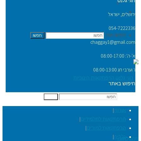
חגי גלנט
Video Tip
יצירת קשר
ירושלים, ישראל
054-7222336
חפשו את:
חפשו
chaggay1@gmail.com
א׳-ה׳: 08:00-17:00
ו׳ וערבי חג 08:00-13:00
חיפוש באתר
חפשו את:
חפשו
אודות
|
הרפתקאות לתלמידים
|
הרפתקאות למורים
|
גלריה
|
דלגו לתוכן