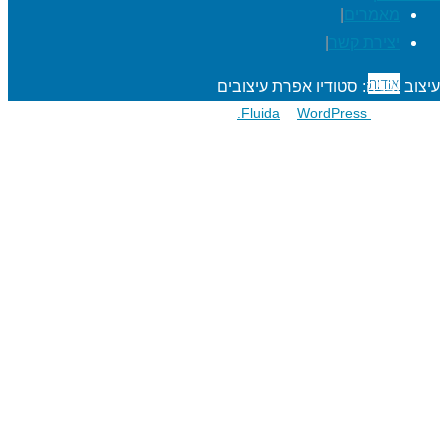
מאמרים
|
יצירת קשר
|
אודות
עיצוב ובניה: סטודיו אפרת עיצובים
פועל על גבי
Fluida
WordPress.
&
הרפתקאות לתלמידים
מעגל השנה
מוגנות ברשת
סדנאות כישורי חיים
חגיגות סידור וחומש
שנת בר/בת מצוה