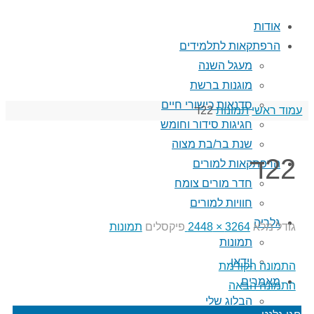
אודות
הרפתקאות לתלמידים
מעגל השנה
מוגנות ברשת
סדנאות כישורי חיים
עמוד ראשי
תמונות
22ד
חגיגות סידור וחומש
שנת בר/בת מצוה
22ד
הרפתקאות למורים
חדר מורים צומח
חוויות למורים
גלריה
גודל מלא
3264 × 2448
פיקסלים
תמונות
תמונות
וידאו
התמונה הקודמת
מאמרים
התמונה הבאה
הבלוג שלי