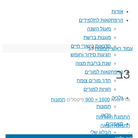
אודות
הרפתקאות לתלמידים
מעגל השנה
מוגנות ברשת
סדנאות כישורי חיים
עמוד ראשי
תמונות
3ב
חגיגות סידור וחומש
שנת בר/בת מצוה
3ב
הרפתקאות למורים
חדר מורים צומח
חוויות למורים
גלריה
גודל מלא
1600 × 900
פיקסלים
תמונות
תמונות
וידאו
התמונה הקודמת
מאמרים
התמונה הבאה
הבלוג שלי