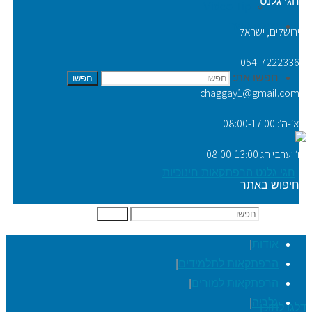
חגי גלנט
Video Tip
יצירת קשר
ירושלים, ישראל
054-7222336
חפשו את:
חפשו
chaggay1@gmail.com
א׳-ה׳: 08:00-17:00
ו׳ וערבי חג 08:00-13:00
חיפוש באתר
חפשו את:
חפשו
אודות
|
הרפתקאות לתלמידים
|
הרפתקאות למורים
|
גלריה
|
דלגו לתוכן