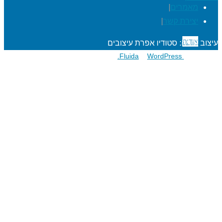
מאמרים
|
יצירת קשר
|
אודות
עיצוב ובניה: סטודיו אפרת עיצובים
פועל על גבי
Fluida
WordPress.
&
הרפתקאות לתלמידים
מעגל השנה
מוגנות ברשת
סדנאות כישורי חיים
חגיגות סידור וחומש
שנת בר/בת מצוה