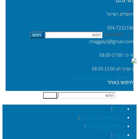
חגי גלנט
Video Tip
יצירת קשר
ירושלים, ישראל
054-7222336
חפשו את:
חפשו
chaggay1@gmail.com
א׳-ה׳: 08:00-17:00
ו׳ וערבי חג 08:00-13:00
חיפוש באתר
חפשו את:
חפשו
אודות
|
הרפתקאות לתלמידים
|
הרפתקאות למורים
|
גלריה
|
דלגו לתוכן