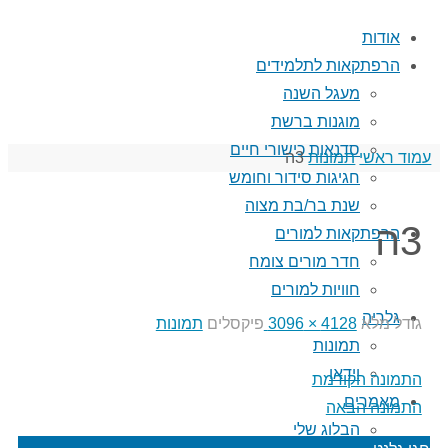
אודות
הרפתקאות לתלמידים
מעגל השנה
מוגנות ברשת
סדנאות כישורי חיים
עמוד ראשי
תמונות
3ה
חגיגות סידור וחומש
שנת בר/בת מצוה
3ה
הרפתקאות למורים
חדר מורים צומח
חוויות למורים
גלריה
גודל מלא
4128 × 3096
פיקסלים
תמונות
תמונות
וידאו
התמונה הקודמת
מאמרים
התמונה הבאה
הבלוג שלי