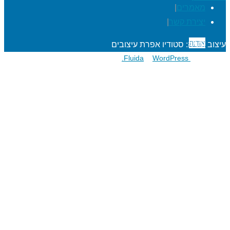
מאמרים
|
יצירת קשר
|
אודות
עיצוב ובניה: סטודיו אפרת עיצובים
פועל על גבי
Fluida
WordPress.
&
הרפתקאות לתלמידים
מעגל השנה
מוגנות ברשת
סדנאות כישורי חיים
חגיגות סידור וחומש
שנת בר/בת מצוה