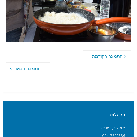
התמונה הקודמת
התמונה הבאה
חגי גלנט
ירושלים, ישראל
054-7222336