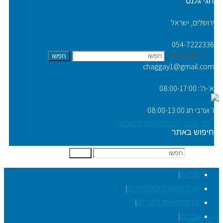
חגי גלנט
Video Tip
יצירת קשר
ירושלים, ישראל
054-7222336
חפשו את:
חפשו
chaggay1@gmail.com
א׳-ה׳: 08:00-17:00
ו׳ וערבי חג 08:00-13:00
חיפוש באתר
חפשו את:
חפשו
אודות
|
הרפתקאות לתלמידים
|
הרפתקאות למורים
|
גלריה
|
דלגו לתוכן