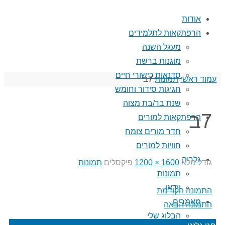
אודות
הרפתקאות לתלמידים
מעגל השנה
מוגנות ברשת
סדנאות כישורי חיים
עמוד ראשי
תמונות
7ב
חגיגות סידור וחומש
שנת בר/בת מצוה
7ב
הרפתקאות למורים
חדר מורים צומח
חוויות למורים
גלריה
גודל מלא
1600 × 1200
פיקסלים
תמונות
תמונות
וידאו
התמונה הקודמת
מאמרים
התמונה הבאה
הבלוג שלי