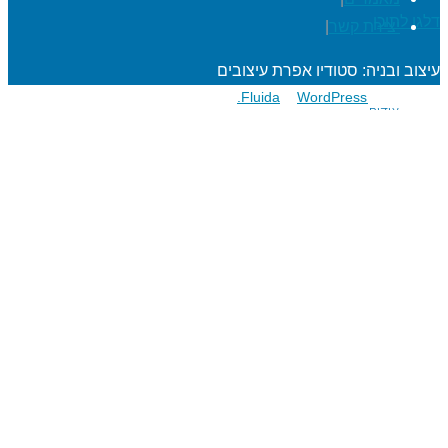
דלגו לתוכן
יצירת קשר
|
עיצוב ובניה: סטודיו אפרת עיצובים
פועל על גבי
Fluida
WordPress.
&
אודות
הרפתקאות לתלמידים
מעגל השנה
מוגנות ברשת
סדנאות כישורי חיים
חגיגות סידור וחומש
שנת בר/בת מצוה