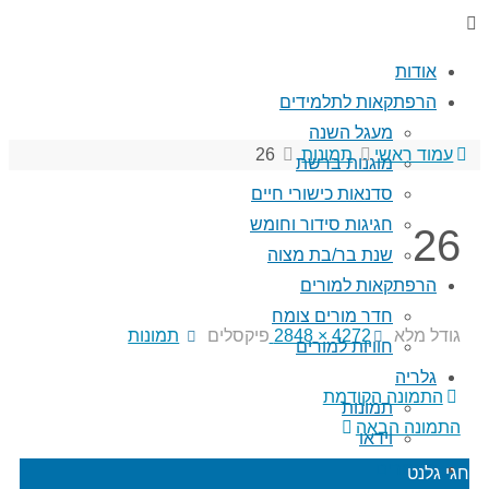
אודות
הרפתקאות לתלמידים
מעגל השנה
עמוד ראשי
תמונות
26
מוגנות ברשת
סדנאות כישורי חיים
חגיגות סידור וחומש
26
שנת בר/בת מצוה
הרפתקאות למורים
חדר מורים צומח
גודל מלא
4272 × 2848
פיקסלים
תמונות
חוויות למורים
גלריה
התמונה הקודמת
תמונות
התמונה הבאה
וידאו
מאמרים
חגי גלנט