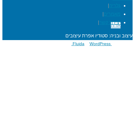
גלריה
|
מאמרים
|
יצירת קשר
|
אודות
עיצוב ובניה: סטודיו אפרת עיצובים
פועל על גבי
Fluida
WordPress.
&
הרפתקאות לתלמידים
מעגל השנה
מוגנות ברשת
סדנאות כישורי חיים
חגיגות סידור וחומש
שנת בר/בת מצוה