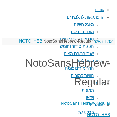
אודות
הרפתקאות לתלמידים
מעגל השנה
מוגנות ברשת
סדנאות כישורי חיים
עמוד ראשי
NotoSansHebrew-Regular
NOTO_HEB
חגיגות סידור וחומש
שנת בר/בת מצוה
NotoSansHebrew-
הרפתקאות למורים
חדר מורים צומח
חוויות למורים
Regular
גלריה
תמונות
וידאו
NotoSansHebrew-Regular
מאמרים
הבלוג שלי
NOTO_HEB