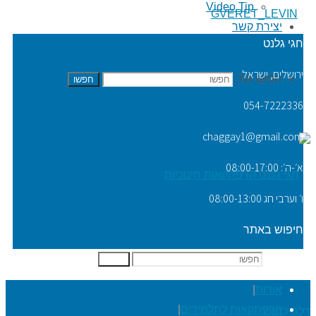
Video Tip
GVERET_LEVIN
יצירת קשר
חגי גלנט
ירושלים, ישראל
חפשו את:
חפשו
054-7222336
chaggay1@gmail.com
א׳-ה׳: 08:00-17:00
ו׳ וערבי חג 08:00-13:00
חיפוש באתר
חפשו את:
חפשו
אודות
|
הרפתקאות לתלמידים
|
דלגו לתוכן