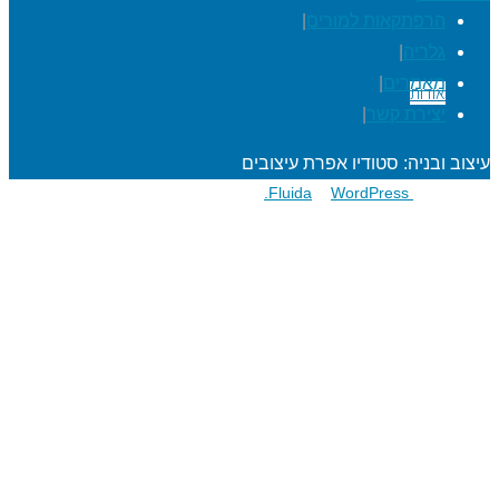
הרפתקאות למורים
|
גלריה
|
מאמרים
|
אודות
יצירת קשר
|
עיצוב ובניה: סטודיו אפרת עיצובים
פועל על גבי
Fluida
WordPress.
&
הרפתקאות לתלמידים
מעגל השנה
מוגנות ברשת
סדנאות כישורי חיים
חגיגות סידור וחומש
שנת בר/בת מצוה