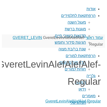
אודות
הרפתקאות לתלמידים
מעגל השנה
מוגנות ברשת
סדנאות כישורי חיים
עמוד ראשי
GveretLevinAlefAlefAlef-
GVERET_LEVIN
חגיגות סידור וחומש
Regular
שנת בר/בת מצוה
הרפתקאות למורים
GveretLevinAlefAlefAlef-
חדר מורים צומח
חוויות למורים
גלריה
Regular
תמונות
וידאו
מאמרים
GveretLevinAlefAlefAlef-Regular
הבלוג שלי