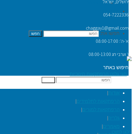
ירושלים, ישראל
Video Tip
יצירת קשר
054-7222336
chaggay1@gmail.com
חפשו את:
חפשו
א׳-ה׳: 08:00-17:00
ו׳ וערבי חג 08:00-13:00
חיפוש באתר
חפשו את:
חפשו
אודות
|
הרפתקאות לתלמידים
|
הרפתקאות למורים
|
גלריה
|
מאמרים
|
דלגו לתוכן