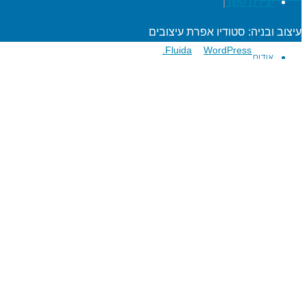
יצירת קשר
|
עיצוב ובניה: סטודיו אפרת עיצובים
פועל על גבי
Fluida
WordPress.
&
אודות
הרפתקאות לתלמידים
מעגל השנה
מוגנות ברשת
סדנאות כישורי חיים
חגיגות סידור וחומש
שנת בר/בת מצוה