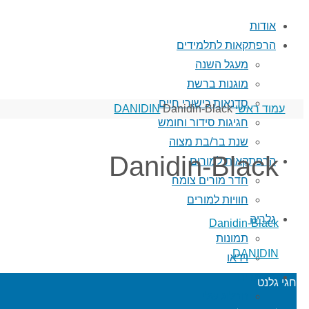
אודות
הרפתקאות לתלמידים
מעגל השנה
מוגנות ברשת
סדנאות כישורי חיים
עמוד ראשי
Danidin-Black
DANIDIN
חגיגות סידור וחומש
שנת בר/בת מצוה
Danidin-Black
הרפתקאות למורים
חדר מורים צומח
חוויות למורים
גלריה
Danidin-Black
תמונות
DANIDIN
וידאו
מאמרים
חגי גלנט
הבלוג שלי