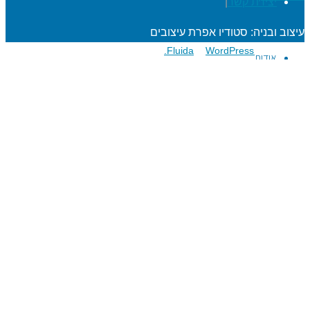
יצירת קשר
|
עיצוב ובניה: סטודיו אפרת עיצובים
פועל על גבי
Fluida
WordPress.
&
אודות
הרפתקאות לתלמידים
מעגל השנה
מוגנות ברשת
סדנאות כישורי חיים
חגיגות סידור וחומש
שנת בר/בת מצוה