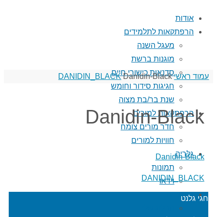
אודות
הרפתקאות לתלמידים
מעגל השנה
מוגנות ברשת
סדנאות כישורי חיים
עמוד ראשי
Danidin-Black
DANIDIN_BLACK
חגיגות סידור וחומש
שנת בר/בת מצוה
Danidin-Black
הרפתקאות למורים
חדר מורים צומח
חוויות למורים
גלריה
Danidin-Black
תמונות
DANIDIN_BLACK
וידאו
מאמרים
חגי גלנט
הבלוג שלי