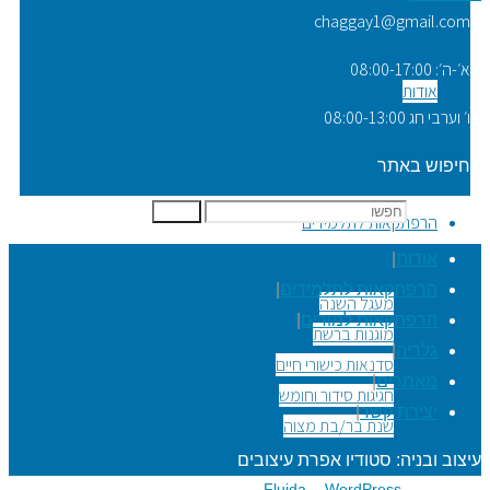
chaggay1@gmail.com
א׳-ה׳: 08:00-17:00
אודות
ו׳ וערבי חג 08:00-13:00
חיפוש באתר
חפשו את:
חפשו
הרפתקאות לתלמידים
אודות
|
הרפתקאות לתלמידים
|
מעגל השנה
הרפתקאות למורים
|
מוגנות ברשת
גלריה
|
סדנאות כישורי חיים
מאמרים
|
חגיגות סידור וחומש
יצירת קשר
|
שנת בר/בת מצוה
עיצוב ובניה: סטודיו אפרת עיצובים
פועל על גבי
Fluida
WordPress.
&