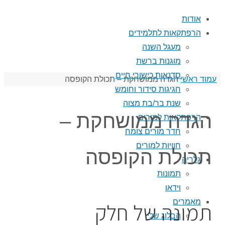
אודות
הרפתקאות לתלמידים
מעגל השנה
מוגנות ברשת
סדנאות כישורי חיים
עמוד ראשי
הגדה ממושחקת – תכולת הקופסה
חגיגות סידור וחומש
שנת בר/בת מצוה
הגדה ממושחקת –
הרפתקאות למורים
חדר מורים צומח
חוויות למורים
תכולת הקופסה
גלריה
תמונות
וידאו
מאמרים
תמונה של חלק
הבלוג שלי