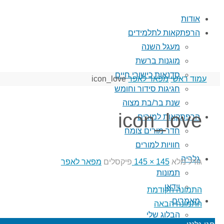
אודות
הרפתקאות לתלמידים
מעגל השנה
מוגנות ברשת
סדנאות כישורי חיים
עמוד ראשי
מפאר לאפר
icon_love
חגיגות סידור וחומש
שנת בר/בת מצוה
icon_love
הרפתקאות למורים
חדר מורים צומח
חוויות למורים
גלריה
גודל מלא
145 × 145
פיקסלים
מפאר לאפר
תמונות
וידאו
התמונה הקודמת
מאמרים
התמונה הבאה
הבלוג שלי