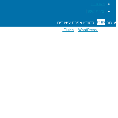
מאמרים
|
יצירת קשר
|
אודות
עיצוב ובניה: סטודיו אפרת עיצובים
פועל על גבי
Fluida
WordPress.
&
הרפתקאות לתלמידים
מעגל השנה
מוגנות ברשת
סדנאות כישורי חיים
חגיגות סידור וחומש
שנת בר/בת מצוה