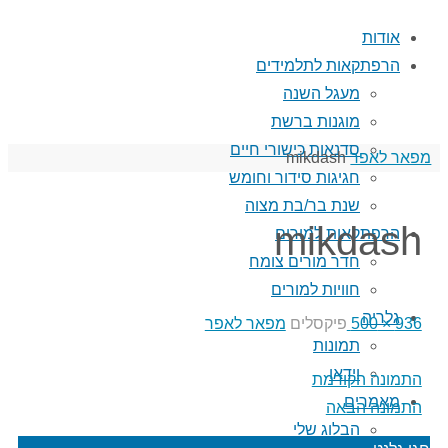
אודות
הרפתקאות לתלמידים
מעגל השנה
מוגנות ברשת
סדנאות כישורי חיים
עמוד
מפאר לאפר
mikdash
חגיגות סידור וחומש
ראשי
שנת בר/בת מצוה
mikdash
הרפתקאות למורים
חדר מורים צומח
חוויות למורים
גלריה
גודל
936 × 500
פיקסלים
מפאר לאפר
תמונות
מלא
וידאו
התמונה הקודמת
מאמרים
התמונה הבאה
הבלוג שלי