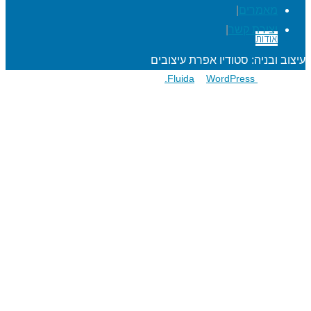
דלגו
מאמרים
|
לתוכן
יצירת קשר
|
אודות
עיצוב ובניה: סטודיו אפרת עיצובים
פועל על גבי
Fluida
WordPress.
&
הרפתקאות לתלמידים
מעגל השנה
מוגנות ברשת
סדנאות כישורי חיים
חגיגות סידור וחומש
שנת בר/בת מצוה
הרפתקאות למורים