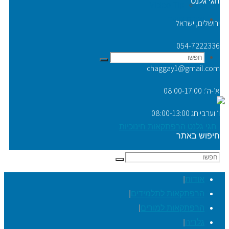
חגי גלנט
Video Tip
יצירת קשר
ירושלים, ישראל
054-7222336
חפשו
חפשו
chaggay1@gmail.com
א׳-ה׳: 08:00-17:00
ו׳ וערבי חג 08:00-13:00
את:
חיפוש באתר
חפשו
חפשו
את:
אודות
|
הרפתקאות לתלמידים
|
הרפתקאות למורים
|
גלריה
|