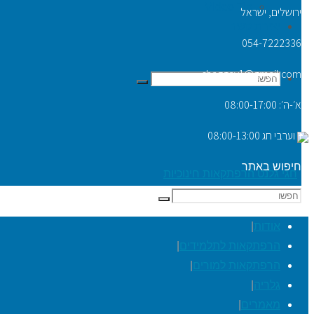
Video Tip
ירושלים, ישראל
יצירת קשר
054-7222336
chaggay1@gmail.com
חפשו
חפשו
א׳-ה׳: 08:00-17:00
ו׳ וערבי חג 08:00-13:00
את:
חיפוש באתר
חפשו
חפשו
את:
אודות
|
הרפתקאות לתלמידים
|
הרפתקאות למורים
|
גלריה
|
מאמרים
|