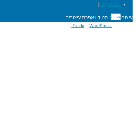
דלגו
יצירת קשר
|
לתוכן
אודות
עיצוב ובניה: סטודיו אפרת עיצובים
פועל על גבי
Fluida
WordPress.
&
הרפתקאות לתלמידים
מעגל השנה
מוגנות ברשת
סדנאות כישורי חיים
חגיגות סידור וחומש
שנת בר/בת מצוה
הרפתקאות למורים