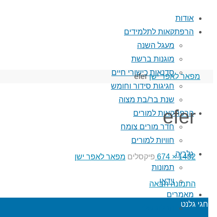
אודות
הרפתקאות לתלמידים
מעגל השנה
מוגנות ברשת
סדנאות כישורי חיים
עמוד
מפאר לאפר ישן
efer
חגיגות סידור וחומש
ראשי
שנת בר/בת מצוה
efer
הרפתקאות למורים
חדר מורים צומח
חוויות למורים
גלריה
גודל
1432 × 674
פיקסלים
מפאר לאפר ישן
תמונות
מלא
וידאו
התמונה הבאה
מאמרים
חגי גלנט
הבלוג שלי