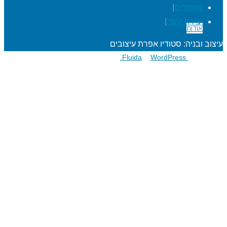
דלגו
מאמרים
|
לתוכן
יצירת קשר
|
אודות
עיצוב ובניה: סטודיו אפרת עיצובים
פועל על גבי
Fluida
WordPress.
&
הרפתקאות לתלמידים
מעגל השנה
מוגנות ברשת
סדנאות כישורי חיים
חגיגות סידור וחומש
שנת בר/בת מצוה
הרפתקאות למורים