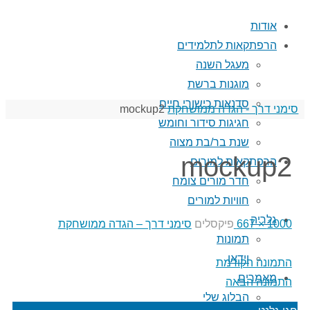
אודות
הרפתקאות לתלמידים
מעגל השנה
מוגנות ברשת
סדנאות כישורי חיים
עמוד
סימני דרך - הגדה ממושחקת
mockup2
חגיגות סידור וחומש
ראשי
שנת בר/בת מצוה
mockup2
הרפתקאות למורים
חדר מורים צומח
חוויות למורים
גלריה
גודל
1000 × 667
פיקסלים
סימני דרך – הגדה ממושחקת
תמונות
מלא
וידאו
התמונה הקודמת
מאמרים
התמונה הבאה
הבלוג שלי