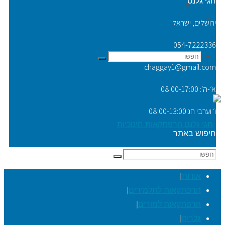
חגי גלנט
Video Tip
יצירת קשר
ירושלים, ישראל
054-7222336
חפשו
חפשו
chaggay1@gmail.com
א׳-ה׳: 08:00-17:00
ו׳ וערבי חג 08:00-13:00
את:
חיפוש באתר
חפשו
חפשו
את:
אודות
|
הרפתקאות לתלמידים
|
הרפתקאות למורים
|
גלריה
|